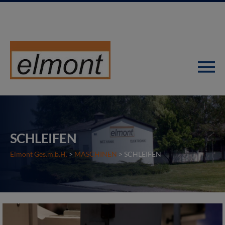
SCHLEIFEN
Elmont Ges.m.b.H.
>
MASCHINEN
>
SCHLEIFEN