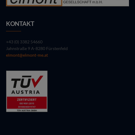
KONTAKT
+43 (0) 3382 54660
Jahnstraße 9 A-8280 Fürstenfeld
elmont@elmont-me.at