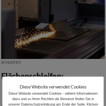
SCHLEIFEN
Flächenschleifen:
Diese Website verwendet Cookies
max. Länge X = 1500mm
max. Breite Y = 450mm
Diese Website verwendet Cookies - nähere Informationen
dazu und zu Ihren Rechten als Benutzer finden Sie in
max. Höhe Z = 250mm
unserer Datenschutzerklärung am Ende der Seite. Klicken
1 Stück Blohm Precimat 306